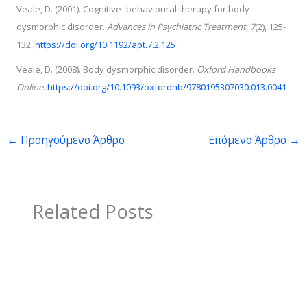
Veale, D. (2001). Cognitive–behavioural therapy for body
dysmorphic disorder.
Advances in Psychiatric Treatment
,
7
(2), 125-
132.
https://doi.org/10.1192/apt.7.2.125
Veale, D. (2008). Body dysmorphic disorder.
Oxford Handbooks
Online
.
https://doi.org/10.1093/oxfordhb/9780195307030.013.0041
←
Προηγούμενο Άρθρο
Επόμενο Άρθρο
→
Related Posts