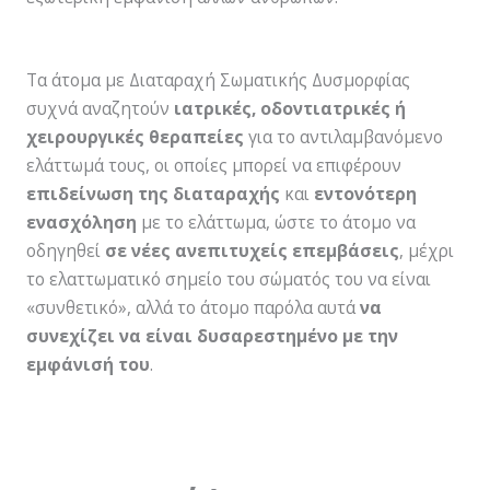
Τα άτοµα µε Διαταραχή Σωματικής Δυσμορφίας
συχνά αναζητούν
ιατρικές, οδοντιατρικές ή
χειρουργικές θεραπείες
για το αντιλαμβανόμενο
ελάττωµά τους, οι οποίες µπορεί να επιφέρουν
επιδείνωση της διαταραχής
και
εντονότερη
ενασχόληση
µε το ελάττωµα, ώστε το άτοµο να
οδηγηθεί
σε νέες ανεπιτυχείς επεµβάσεις
, µέχρι
το ελαττωµατικό σηµείο του σώµατός του να είναι
«συνθετικό», αλλά το άτοµο παρόλα αυτά
να
συνεχίζει να είναι δυσαρεστηµένο µε την
εµφάνισή του
.