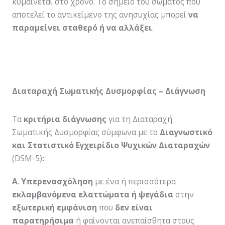
κυµαίνεται στο χρόνο. Το σηµείο του σώµατος που
αποτελεί το αντικείµενο της ανησυχίας µπορεί
να
παραµείνει σταθερό ή να αλλάξει
.
Διαταραχή Σωματικής Δυσμορφίας – Διάγνωση
Τα
κριτήρια διάγνωσης
για τη Διαταραχή
Σωματικής Δυσμορφίας σύμφωνα με το
Διαγνωστικό
και Στατιστικό Εγχειρίδιο Ψυχικών Διαταραχών
(DSM-5)
:
A
.
Υπερενασχόληση
με ένα ή περισσότερα
εκλαμβανόμενα ελαττώματα ή ψεγάδια
στην
εξωτερική εμφάνιση
που
δεν είναι
παρατηρήσιμα
ή φαίνονται ανεπαίσθητα στους