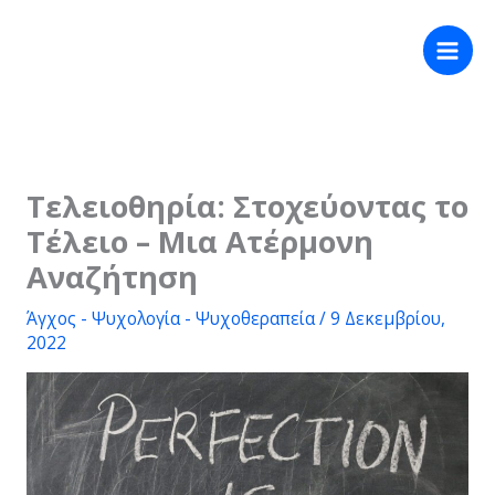
Μετάβαση
στο
περιεχόμενο
Τελειοθηρία: Στοχεύοντας το
Τέλειο – Μια Ατέρμονη
Αναζήτηση
Άγχος - Ψυχολογία - Ψυχοθεραπεία
/
9 Δεκεμβρίου,
2022