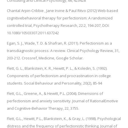
Consulting and Clinical Psychology, 66, 423428
Chantal Arpin-Cribbie , Jane Irvine & Paul Ritvo (2012) Web-based
cognitivebehavioral therapy for perfectionism: A randomized
controlled trial, Psychotherapy Research, 22:2, 194-207, DOI:
10.1080/10503307.2011.637242
Egan, S. J., Wade, T. D. & Shafran, R. (2011). Perfectionism as a
transdiagnostic process: A review. Clinical Psychology Review, 31,
203-212. Crossref, Medicine, Google Scholar.
Flett, G. L., Blankstein, K. R., Hewitt, P. L., & Koledin, S. (1992).
Components of perfectionism and procrastination in college
students. Social Behaviour and Personality, 20(2), 85-94
Flett, G.L., Greene, A., & Hewitt, P.L. (2004). Dimensions of
perfectionism and anxiety sensitivity. Journal of RationalEmotive
and Cognitive-Behavior Therapy, 22, 3755.
Flett, G.L., Hewitt, P.L., Blankstein, K., & Gray, L. (1998). Psychological
distress and the frequency of perfectionistic thinking. Journal of