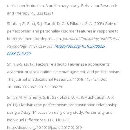
clinical perfectionism: A preliminary study. Behaviour Research
and Therapy, 45, 22212231
Shahar, G., Blatt, S. J., Zuroff, D. C., & Pilkonis, P. A. (2003). Role of
perfectionism and personality disorder features in response to
brief treatment for depression.
Journal of Consulting and Clinical
Psychology, 71
(3), 629–633.
https://doi.org/10.1037/0022-
006X.71.3.629
Shih, S-S. (2017). Factors related to Taiwanese adolescents’
academic procrastination, time management, and perfectionism.
The Journal of Educational Research, 110(4), 415- 424. Doi:
10.1080/00220671.2015.1108278
Smith, M. M., Sherry, S. B., Saklofske, D. H., & Mushqaush, A. R.
(2017). Clarifying the perfectionism-procrastination relationship
using a 7-day, 14-occasion daily diary study. Personality and
Individual Differences, 112, 118-123.
http://dx.doi.org/10.1016/j.paid.2017.02.059