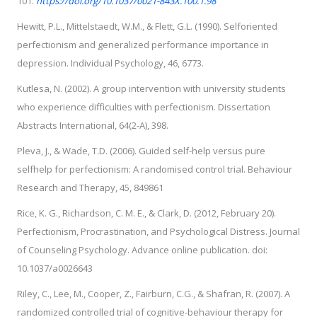
101.
https://doi.org/10.1037/0021-843X.100.1.98
Hewitt, P.L., Mittelstaedt, W.M., & Flett, G.L. (1990). Selforiented
perfectionism and generalized performance importance in
depression. Individual Psychology, 46, 6773.
Kutlesa, N. (2002). A group intervention with university students
who experience difficulties with perfectionism. Dissertation
Abstracts International, 64(2-A), 398.
Pleva, J., & Wade, T.D. (2006). Guided self-help versus pure
selfhelp for perfectionism: A randomised control trial. Behaviour
Research and Therapy, 45, 849861
Rice, K. G., Richardson, C. M. E., & Clark, D. (2012, February 20).
Perfectionism, Procrastination, and Psychological Distress. Journal
of Counseling Psychology. Advance online publication. doi:
10.1037/a0026643
Riley, C., Lee, M., Cooper, Z., Fairburn, C.G., & Shafran, R. (2007). A
randomized controlled trial of cognitive-behaviour therapy for