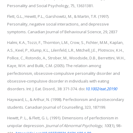
Personality and Social Psychology, 75, 13631381.
Flett, G.L., Hewitt, P.L., Garshowitz, M., & Martin, T.R. (1997).
Personality, negative social interactions, and depressive
symptoms. Canadian Journal of Behavioural Science, 29, 2837
Halmi, K.A., Tozzi, F., Thornton, L.M., Crow, S., Fichter, M.M., Kaplan,
A.S., Keel, P., Klump, K.L., Lilenfeld, L.R., Mitchell, J.E., Plotnicov, K.H.,
Pollice, C., Rotondo, A., Strober, M., Woodside, D.B., Berrettini, W.H.,
Kaye, W.H. and Bulik, C.M. (2005). The relation among
perfectionism, obsessive‐compulsive personality disorder and
obsessive‐compulsive disorder in individuals with eating
disorders. Int. J. Eat. Disord., 38: 371-374. doi:
10.1002/eat.20190
Hayward, L., & Arthur, N. (1998). Perfectionism and postsecondary
students. Canadian Journal of Counselling, 323, 187199.
Hewitt, P. L., & Flett, G. L. (1991). Dimensions of perfectionism in
unipolar depression.
Journal of Abnormal Psychology, 100
(1), 98–